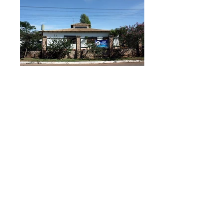
Casa Rosalino Lima
Casa em concreto armado com a pegada
sustentável
Client: Vanessa Rosalino